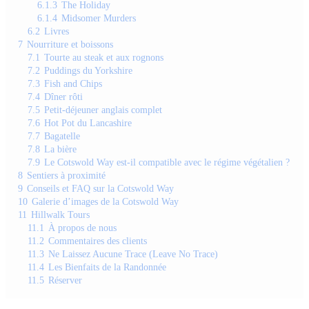
6.1.3
The Holiday
6.1.4
Midsomer Murders
6.2
Livres
7
Nourriture et boissons
7.1
Tourte au steak et aux rognons
7.2
Puddings du Yorkshire
7.3
Fish and Chips
7.4
Dîner rôti
7.5
Petit-déjeuner anglais complet
7.6
Hot Pot du Lancashire
7.7
Bagatelle
7.8
La bière
7.9
Le Cotswold Way est-il compatible avec le régime végétalien ?
8
Sentiers à proximité
9
Conseils et FAQ sur la Cotswold Way
10
Galerie d’images de la Cotswold Way
11
Hillwalk Tours
11.1
À propos de nous
11.2
Commentaires des clients
11.3
Ne Laissez Aucune Trace (Leave No Trace)
11.4
Les Bienfaits de la Randonnée
11.5
Réserver