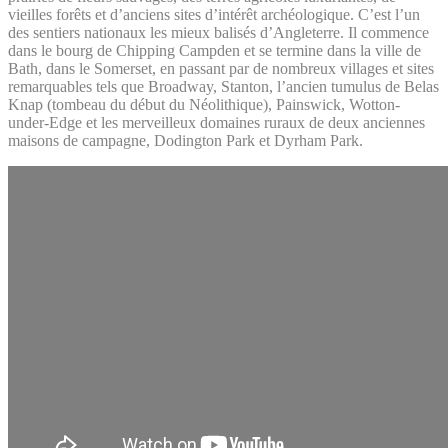
vieilles forêts et d’anciens sites d’intérêt archéologique. C’est l’un
des sentiers nationaux les mieux balisés d’Angleterre. Il commence
dans le bourg de Chipping Campden et se termine dans la ville de
Bath, dans le Somerset, en passant par de nombreux villages et sites
remarquables tels que Broadway, Stanton, l’ancien tumulus de Belas
Knap (tombeau du début du Néolithique), Painswick, Wotton-
under-Edge et les merveilleux domaines ruraux de deux anciennes
maisons de campagne, Dodington Park et Dyrham Park.