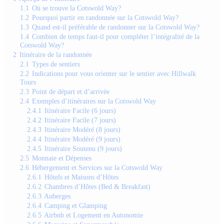
1.1
Où se trouve la Cotswold Way?
1.2
Pourquoi partir en randonnée sur la Cotswold Way?
1.3
Quand est-il préférable de randonner sur la Cotswold Way?
1.4
Combien de temps faut-il pour compléter l’intégralité de la
Cotswold Way?
2
Itinéraire de la randonnée
2.1
Types de sentiers
2.2
Indications pour vous orienter sur le sentier avec Hillwalk
Tours
2.3
Point de départ et d’arrivée
2.4
Exemples d’itinéraires sur la Cotswold Way
2.4.1
Itinéraire Facile (6 jours)
2.4.2
Itinéraire Facile (7 jours)
2.4.3
Itinéraire Modéré (8 jours)
2.4.4
Itinéraire Modéré (9 jours)
2.4.5
Itinéraire Soutenu (9 jours)
2.5
Monnaie et Dépenses
2.6
Hébergement et Services sur la Cotswold Way
2.6.1
Hôtels et Maisons d’Hôtes
2.6.2
Chambres d’Hôtes (Bed & Breakfast)
2.6.3
Auberges
2.6.4
Camping et Glamping
2.6.5
Airbnb et Logement en Autonomie