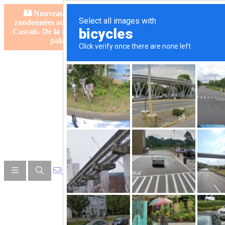
🏰 Nouveau Sentier ! — Découvrez nos toutes nouvelles
randonnées autour de Lisbonne et le Parc Naturel de Sintra-
Cascais. De la capitale portugaise aux forêts enchantées et aux
palais de Sintra.
Découvrez le sentier →
info@hillwalktours.com