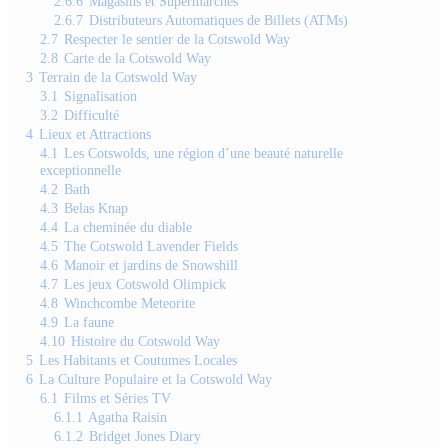
2.6.6
Magasins et Supermarchés
2.6.7
Distributeurs Automatiques de Billets (ATMs)
2.7
Respecter le sentier de la Cotswold Way
2.8
Carte de la Cotswold Way
3
Terrain de la Cotswold Way
3.1
Signalisation
3.2
Difficulté
4
Lieux et Attractions
4.1
Les Cotswolds, une région d’une beauté naturelle
exceptionnelle
4.2
Bath
4.3
Belas Knap
4.4
La cheminée du diable
4.5
The Cotswold Lavender Fields
4.6
Manoir et jardins de Snowshill
4.7
Les jeux Cotswold Olimpick
4.8
Winchcombe Meteorite
4.9
La faune
4.10
Histoire du Cotswold Way
5
Les Habitants et Coutumes Locales
6
La Culture Populaire et la Cotswold Way
6.1
Films et Séries TV
6.1.1
Agatha Raisin
6.1.2
Bridget Jones Diary