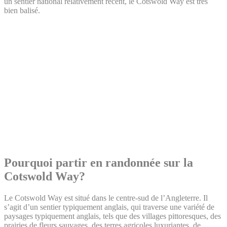
un sentier national relativement récent, le Cotswold Way est très
bien balisé.
Pourquoi partir en randonnée sur la
Cotswold Way?
Le Cotswold Way est situé dans le centre-sud de l’Angleterre. Il
s’agit d’un sentier typiquement anglais, qui traverse une variété de
paysages typiquement anglais, tels que des villages pittoresques, des
prairies de fleurs sauvages, des terres agricoles luxuriantes, de