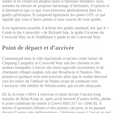
sentier et en créant nos propres notes d’itinéraire détaillées, nous
sommes en mesure de proposer davantage d’itinéraires, d’options et
d’alternatives que ce que vous trouverez généralement dans les
guides génériques. Il comprend également des pistes GPS, ce qui
signifie que vous n’aurez jamais à vous soucier de vous perdre.
Il est également possible d’acheter des guides standard, tels que le «
Guide to the Cotswolds » de Richard Sale, le guide Cicerone du
Cotswold Way ou le TrailBlazer’s guide to the Cotswold Way.
Point de départ et d’arrivée
Commençant dans la ville marchande et ancien centre lainier de
Chipping Campden, la Cotswold Way suit des chemins et des
sentiers tranquilles à travers des terres agricoles luxuriantes et de
charmants villages anglais, tels que Broadway et Stanton. Des
prairies et quelques bois sont traversés alors que le sentier descend
vers les ruines de l’abbaye de Hailes avant de continuer vers
l’ancienne ville lainière de Winchcombe, qui est très attrayante.
De là, la route s’élève à nouveau et passe devant l’ancien long
tumulus de Belas Knap et, après avoir traversé d’autres forêts, atteint
le point culminant du sentier à Cleeve Hill (317 m / 1040 ft). À
travers d’anciennes hêtraies et des prairies calcaires, et en passant
devant d’autres sites préhistoriques, l’itinéraire passe à l’est et au sud