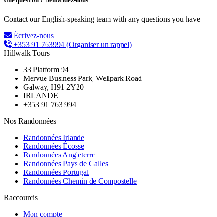
Une question ? Demandez-nous
Contact our English-speaking team with any questions you have
Écrivez-nous
+353 91 763994
(Organiser un rappel)
Hillwalk Tours
33 Platform 94
Mervue Business Park, Wellpark Road
Galway, H91 2Y20
IRLANDE
+353 91 763 994
Nos Randonnées
Randonnées Irlande
Randonnées Écosse
Randonnées Angleterre
Randonnées Pays de Galles
Randonnées Portugal
Randonnées Chemin de Compostelle
Raccourcis
Mon compte