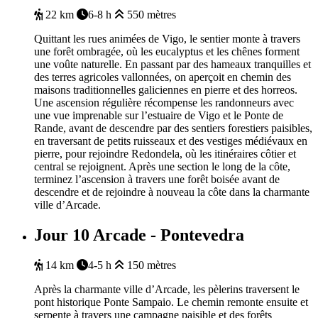
22 km
6-8 h
550 mètres
Quittant les rues animées de Vigo, le sentier monte à travers
une forêt ombragée, où les eucalyptus et les chênes forment
une voûte naturelle. En passant par des hameaux tranquilles et
des terres agricoles vallonnées, on aperçoit en chemin des
maisons traditionnelles galiciennes en pierre et des horreos.
Une ascension régulière récompense les randonneurs avec
une vue imprenable sur l’estuaire de Vigo et le Ponte de
Rande, avant de descendre par des sentiers forestiers paisibles,
en traversant de petits ruisseaux et des vestiges médiévaux en
pierre, pour rejoindre Redondela, où les itinéraires côtier et
central se rejoignent. Après une section le long de la côte,
terminez l’ascension à travers une forêt boisée avant de
descendre et de rejoindre à nouveau la côte dans la charmante
ville d’Arcade.
Jour 10
Arcade - Pontevedra
14 km
4-5 h
150 mètres
Après la charmante ville d’Arcade, les pèlerins traversent le
pont historique Ponte Sampaio. Le chemin remonte ensuite et
serpente à travers une campagne paisible et des forêts