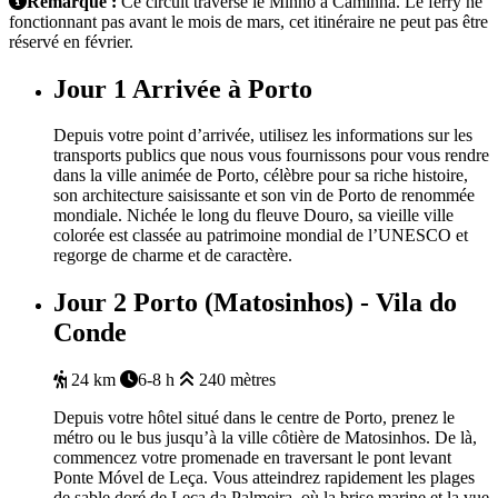
Remarque :
Ce circuit traverse le Minho à Caminha. Le ferry ne
fonctionnant pas avant le mois de mars, cet itinéraire ne peut pas être
réservé en février.
Jour 1
Arrivée à Porto
Depuis votre point d’arrivée, utilisez les informations sur les
transports publics que nous vous fournissons pour vous rendre
dans la ville animée de Porto, célèbre pour sa riche histoire,
son architecture saisissante et son vin de Porto de renommée
mondiale. Nichée le long du fleuve Douro, sa vieille ville
colorée est classée au patrimoine mondial de l’UNESCO et
regorge de charme et de caractère.
Jour 2
Porto (Matosinhos) - Vila do
Conde
24 km
6-8 h
240 mètres
Depuis votre hôtel situé dans le centre de Porto, prenez le
métro ou le bus jusqu’à la ville côtière de Matosinhos. De là,
commencez votre promenade en traversant le pont levant
Ponte Móvel de Leça. Vous atteindrez rapidement les plages
de sable doré de Leça da Palmeira, où la brise marine et la vue