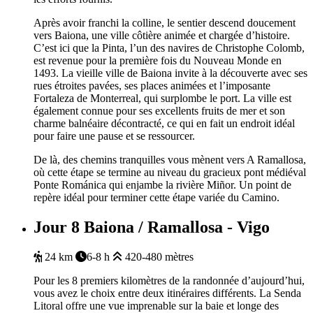
Après avoir franchi la colline, le sentier descend doucement
vers Baiona, une ville côtière animée et chargée d’histoire.
C’est ici que la Pinta, l’un des navires de Christophe Colomb,
est revenue pour la première fois du Nouveau Monde en
1493. La vieille ville de Baiona invite à la découverte avec ses
rues étroites pavées, ses places animées et l’imposante
Fortaleza de Monterreal, qui surplombe le port. La ville est
également connue pour ses excellents fruits de mer et son
charme balnéaire décontracté, ce qui en fait un endroit idéal
pour faire une pause et se ressourcer.
De là, des chemins tranquilles vous mènent vers A Ramallosa,
où cette étape se termine au niveau du gracieux pont médiéval
Ponte Románica qui enjambe la rivière Miñor. Un point de
repère idéal pour terminer cette étape variée du Camino.
Jour 8
Baiona / Ramallosa - Vigo
24 km
6-8 h
420-480 mètres
Pour les 8 premiers kilomètres de la randonnée d’aujourd’hui,
vous avez le choix entre deux itinéraires différents. La Senda
Litoral offre une vue imprenable sur la baie et longe des