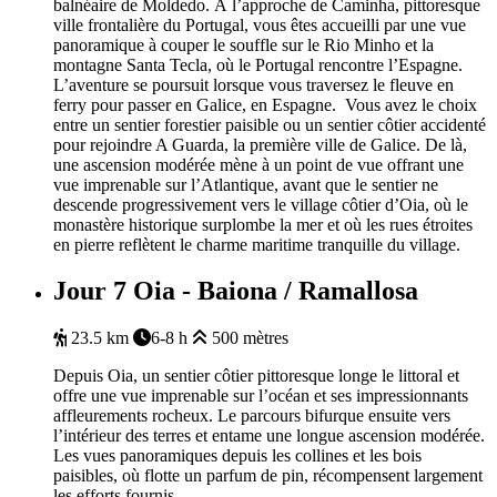
balnéaire de Moldedo. À l’approche de Caminha, pittoresque
ville frontalière du Portugal, vous êtes accueilli par une vue
panoramique à couper le souffle sur le Rio Minho et la
montagne Santa Tecla, où le Portugal rencontre l’Espagne.
L’aventure se poursuit lorsque vous traversez le fleuve en
ferry pour passer en Galice, en Espagne. Vous avez le choix
entre un sentier forestier paisible ou un sentier côtier accidenté
pour rejoindre A Guarda, la première ville de Galice. De là,
une ascension modérée mène à un point de vue offrant une
vue imprenable sur l’Atlantique, avant que le sentier ne
descende progressivement vers le village côtier d’Oia, où le
monastère historique surplombe la mer et où les rues étroites
en pierre reflètent le charme maritime tranquille du village.
Jour 7
Oia - Baiona / Ramallosa
23.5 km
6-8 h
500 mètres
Depuis Oia, un sentier côtier pittoresque longe le littoral et
offre une vue imprenable sur l’océan et ses impressionnants
affleurements rocheux. Le parcours bifurque ensuite vers
l’intérieur des terres et entame une longue ascension modérée.
Les vues panoramiques depuis les collines et les bois
paisibles, où flotte un parfum de pin, récompensent largement
les efforts fournis.