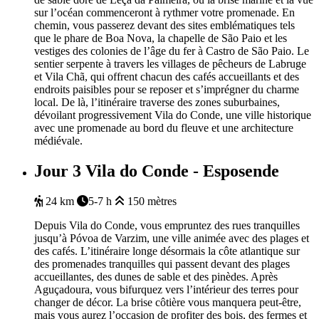
sur l’océan commenceront à rythmer votre promenade. En
chemin, vous passerez devant des sites emblématiques tels
que le phare de Boa Nova, la chapelle de São Paio et les
vestiges des colonies de l’âge du fer à Castro de São Paio. Le
sentier serpente à travers les villages de pêcheurs de Labruge
et Vila Chã, qui offrent chacun des cafés accueillants et des
endroits paisibles pour se reposer et s’imprégner du charme
local. De là, l’itinéraire traverse des zones suburbaines,
dévoilant progressivement Vila do Conde, une ville historique
avec une promenade au bord du fleuve et une architecture
médiévale.
Jour 3
Vila do Conde - Esposende
24 km
5-7 h
150 mètres
Depuis Vila do Conde, vous empruntez des rues tranquilles
jusqu’à Póvoa de Varzim, une ville animée avec des plages et
des cafés. L’itinéraire longe désormais la côte atlantique sur
des promenades tranquilles qui passent devant des plages
accueillantes, des dunes de sable et des pinèdes. Après
Aguçadoura, vous bifurquez vers l’intérieur des terres pour
changer de décor. La brise côtière vous manquera peut-être,
mais vous aurez l’occasion de profiter des bois, des fermes et