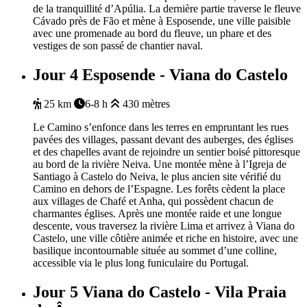
de la tranquillité d’Apúlia. La dernière partie traverse le fleuve
Cávado près de Fão et mène à Esposende, une ville paisible
avec une promenade au bord du fleuve, un phare et des
vestiges de son passé de chantier naval.
Jour 4
Esposende - Viana do Castelo
25 km
6-8 h
430 mètres
Le Camino s’enfonce dans les terres en empruntant les rues
pavées des villages, passant devant des auberges, des églises
et des chapelles avant de rejoindre un sentier boisé pittoresque
au bord de la rivière Neiva. Une montée mène à l’Igreja de
Santiago à Castelo do Neiva, le plus ancien site vérifié du
Camino en dehors de l’Espagne. Les forêts cèdent la place
aux villages de Chafé et Anha, qui possèdent chacun de
charmantes églises. Après une montée raide et une longue
descente, vous traversez la rivière Lima et arrivez à Viana do
Castelo, une ville côtière animée et riche en histoire, avec une
basilique incontournable située au sommet d’une colline,
accessible via le plus long funiculaire du Portugal.
Jour 5
Viana do Castelo - Vila Praia