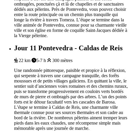
ombragées, ponctuées çà et là de chapelles et de sanctuaires
dédiés aux pèlerins. Près de Pontevedra, vous pouvez choisir
entre la route principale ou un chemin plus tranquille qui
longe la rivière à travers Tomeza. L’étape se termine dans la
ville animée de Pontevedra, connue pour sa charmante vieille
ville et son église en forme de coquille Saint-Jacques dédiée à
la Vierge pèlerine.
Jour 11
Pontevedra - Caldas de Reis
22 km
5-7 h
300 mètres
Une randonnée pittoresque, paisible et propice à la réflexion,
qui serpente à travers une campagne tranquille, des forêts
moussues et de petits villages galiciens. En quittant la ville, le
sentier suit d’anciennes voies romaines et des chemins ruraux,
puis se transforme progressivement en couloirs verts bordés
de murs de pierre et ombragés par des arbres. L’un des points
forts est le détour facultatif vers les cascades de Barosa.
L’étape se termine à Caldas de Reis, une charmante ville
thermale connue pour ses sources thermales et son cadre au
bord de la rivière. De nombreux pèlerins aiment tremper leurs
pieds dans les eaux chaudes, une récompense simple mais
mémorable après une journée de marche.