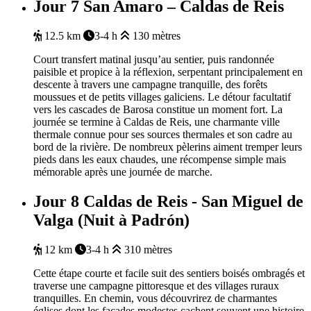
Jour 7
San Amaro – Caldas de Reis
12.5 km
3-4 h
130 mètres
Court transfert matinal jusqu’au sentier, puis randonnée
paisible et propice à la réflexion, serpentant principalement en
descente à travers une campagne tranquille, des forêts
moussues et de petits villages galiciens. Le détour facultatif
vers les cascades de Barosa constitue un moment fort. La
journée se termine à Caldas de Reis, une charmante ville
thermale connue pour ses sources thermales et son cadre au
bord de la rivière. De nombreux pèlerins aiment tremper leurs
pieds dans les eaux chaudes, une récompense simple mais
mémorable après une journée de marche.
Jour 8
Caldas de Reis - San Miguel de
Valga (Nuit à Padrón)
12 km
3-4 h
310 mètres
Cette
étape
courte
et facile suit des
sentiers
boisés
ombragés
et
traverse
une
campagne
pittoresque
et des villages
ruraux
tranquilles
.
En
chemin,
vous
découvrirez
de charmantes
églises
dont
les façades
modestes
cachent
souvent
une
histoire