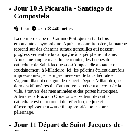
Jour 10
A Picaraña - Santiago de
Compostela
16 km
5-7 h
440 mètres
La
dernière
étape du Camino
Portugués
est
à la
fois
émouvante
et
symbolique
. Après un court
transfert
, la
marche
reprend
sur des chemins
ruraux
tranquilles
qui
passent
progressivement
de la
campagne
à la
périphérie
urbaine
.
Après
une
longue
mais
douce
montée, les
flèches
de la
cathédrale
de Saint-Jacques-de-
Compostelle
apparaissent
soudainement
, à
Milladoiro
.
Ici
, les
pèlerins
étaient
autrefois
impressionnés
par
leur
première
vue
de la
cathédrale
et
s’agenouillaient
en
signe
de respect.
Depuis
Milladoiro
, les
derniers
kilomètres
du Camino
vous
mènent
au
c
œur
de la
ville
,
à travers des rues
animées
et des
portes
historiques
.
Atteindre
la
Praza
do
Obradoiro
et se
tenir
devant
la
cathédrale
est
un moment de
réflexion
, de joie et
d’accomplissement
–
une
fin
appropriée
pour
votre
pèlerinage
.
Jour 11
Départ de Saint-Jacques-de-