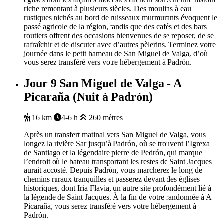
riche remontant à
plusieurs
siècles. Des moulins à
eau
rustiques
nichés
au bord de
ruisseaux
murmurants
évoquent
le
passé
agricole
de la
région
,
tandis
que des cafés et des bars
routiers
offrent
des occasions
bienvenues
de se
reposer
, de se
rafraîchir
et de
discuter
avec
d’autres
pèlerins
.
Terminez
votre
journée
dans le petit
hameau
de San Miguel de
Valga
,
d’où
vous
serez
transféré
vers
votre
hébergement à Padrón
.
Jour 9
San Miguel de Valga - A
Picaraña (Nuit à Padrón)
16 km
4-6 h
260 mètres
Après un
transfert
matinal
vers
San Miguel de
Valga
,
vous
longez
la rivière Sar
jusqu’à
Padrón
,
où
se
trouvent
l’Igrexa
de Santiago et la
légendaire
pierre
de
Pedrón
, qui marque
l’endroit
où
le bateau
transportant
les
restes
de Saint Jacques
aurait
accosté
.
Depuis
Padrón
,
vous
marcherez
le long de
chemins
ruraux
tranquilles
et
passerez
devant
des
églises
historiques
,
dont
Iria
Flavia, un
autre
site
profondément
lié
à
la
légende
de Saint Jacques. À la fin de
votre
randonnée
à A
Picaraña
,
vous
serez
transféré
vers
votre
hébergement à
Padrón
.