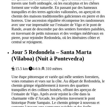
travers une forêt ombragée, où les eucalyptus et les chênes
forment une voûte naturelle. En passant par des hameaux
tranquilles et des terres agricoles vallonnées, on aperçoit en
chemin des maisons traditionnelles galiciennes en pierre et des
horreos. Une ascension régulière récompense les randonneurs
avec une vue imprenable sur l’estuaire de Vigo et le pont de
Rande, avant de descendre par des sentiers forestiers paisibles,
en traversant de petits ruisseaux et des vestiges médiévaux en
pierre, pour rejoindre Redondela, où les itinéraires côtier et
central se rejoignent.
Jour 5
Redondela – Santa Marta
(Vilaboa) (Nuit à Pontevedra)
15.5 km
4-6 h
310 mètres
Une étape pittoresque et variée qui mêle sentiers forestiers,
voies romaines et vues sur la côte. Au départ de Redondela, le
chemin grimpe régulièrement à travers des quartiers
tranquilles et des collines boisées, offrant des aperçus de
l’estuaire de Vigo. Après avoir rejoint la côte dans la
charmante ville d’Arcade, les pèlerins traversent le pont
historique Ponte Sampaio. Le chemin grimpe à nouveau et
serpente à travers une campagne paisible et des forêts